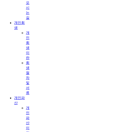
오
시
는
길
개인회
생
개
인
회
생
이
란
회
생
절
차
및
서
류
개인파
산
개
인
파
산
이