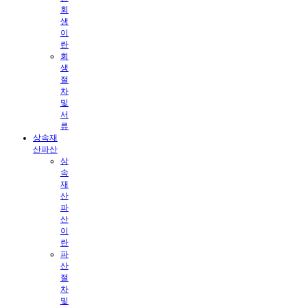
회
생
이
란
회
생
절
차
및
서
류
상속재
산파산
상
속
재
산
파
산
이
란
파
산
절
차
및