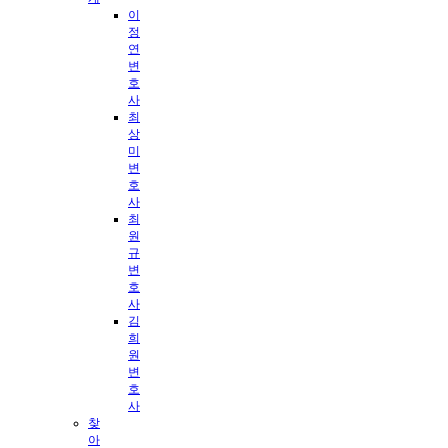
이
정
연
변
호
사
최
상
미
변
호
사
최
원
규
변
호
사
김
희
원
변
호
사
찾
아