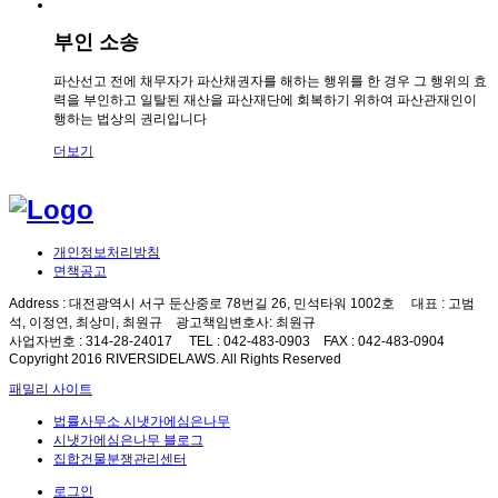
부인 소송
파산선고 전에 채무자가 파산채권자를 해하는 행위를 한 경우 그 행위의 효
력을 부인하고 일탈된 재산을 파산재단에 회복하기 위하여 파산관재인이
행하는 법상의 권리입니다
더보기
개인정보처리방침
면책공고
Address
: 대전광역시 서구 둔산중로 78번길 26, 민석타워 1002호
대표
: 고범
석, 이정연, 최상미, 최원규
광고책임변호사
: 최원규
사업자번호
: 314-28-24017
TEL
: 042-483-0903
FAX
: 042-483-0904
Copyright 2016
RIVERSIDELAWS.
All Rights Reserved
패밀리 사이트
법률사무소 시냇가에심은나무
시냇가에심은나무 블로그
집합건물분쟁관리센터
로그인