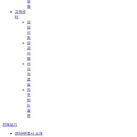
유
형
고객센
터
상
담
신
청
성
공
사
례
서
식
자
료
실
자
주
하
는
질
문
전체보기
센터•변호사 소개