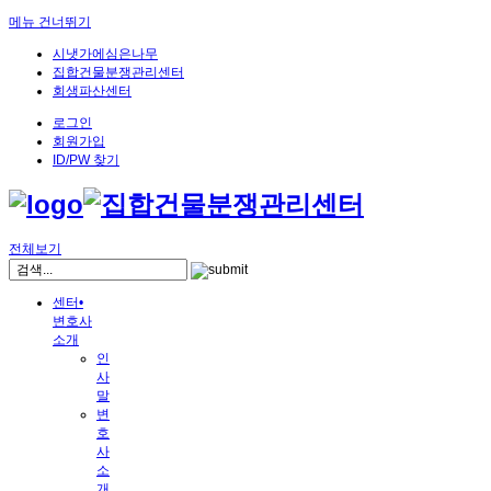
메뉴 건너뛰기
시냇가에심은나무
집합건물분쟁관리센터
회생파산센터
로그인
회원가입
ID/PW 찾기
전체보기
센터•
변호사
소개
인
사
말
변
호
사
소
개