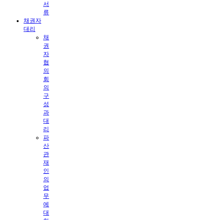
서
류
채권자
대리
채
권
자
협
의
회
의
구
성
과
대
리
파
산
관
재
인
의
업
무
에
대