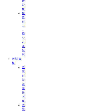
한
감
독
채
권
신
고
,
조
사
기
일
이
의
면책 불
복
면
책
신
청
에
대
한
이
의
면
책