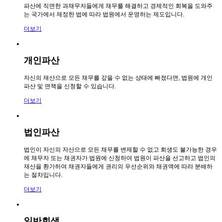
파산에 직면한 과채무자들에게 채무를 해결하고 경제적인 회복을 도와주
이**
상담신청 드립니다.
답변완료
01.19
는 국가에서 제정한 법에 따라 법원에서 운영하는 제도입니다.
권**
상담신청 드립니다.
답변완료
01.10
김**
상담신청 드립니다.
답변완료
07.28
더보기
개인파산
자신의 재산으로 모든 채무를 갚을 수 없는 상태에 빠졌다면, 법원에 개인
파산 및 면책을 신청할 수 있습니다.
더보기
법인파산
법인이 자신의 자산으로 모든 채무를 변제할 수 없고 회생도 불가능한 경우
에 채무자 또는 채권자가 법원에 신청하여 법원이 파산을 선고하고 법인의
재산을 환가하여 채권자들에게 권리의 우선순위와 채권액에 따라 분배하
는 절차입니다.
더보기
일반회생