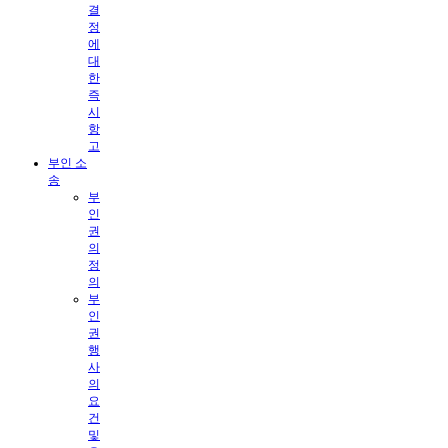
결
정
에
대
한
즉
시
항
고
부인 소
송
부
인
권
의
정
의
부
인
권
행
사
의
요
건
및