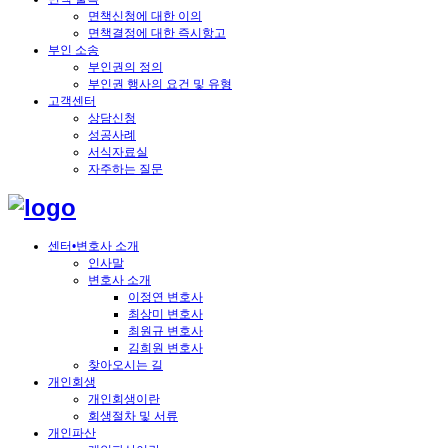
면책신청에 대한 이의
면책결정에 대한 즉시항고
부인 소송
부인권의 정의
부인권 행사의 요건 및 유형
고객센터
상담신청
성공사례
서식자료실
자주하는 질문
센터•변호사 소개
인사말
변호사 소개
이정연 변호사
최상미 변호사
최원규 변호사
김희원 변호사
찾아오시는 길
개인회생
개인회생이란
회생절차 및 서류
개인파산