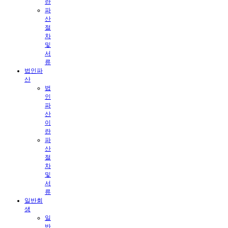
란
파
산
절
차
및
서
류
법인파
산
법
인
파
산
이
란
파
산
절
차
및
서
류
일반회
생
일
반