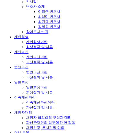
인사말
변호사 소개
이정연 변호사
최상미 변호사
최원규 변호사
김희원 변호사
찾아오시는 길
개인회생
개인회생이란
회생절차 및 서류
개인파산
개인파산이란
파산절차 및 서류
법인파산
법인파산이란
파산절차 및 서류
일반회생
일반회생이란
회생절차 및 서류
상속재산파산
상속재산파산이란
파산절차 및 서류
채권자대리
채권자 협의회의 구성과 대리
파산관재인의 업무에 대한 감독
채권신고, 조사기일 이의
면책 불복