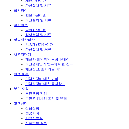
개인파산이란
파산절차 및 서류
법인파산
법인파산이란
파산절차 및 서류
일반회생
일반회생이란
회생절차 및 서류
상속재산파산
상속재산파산이란
파산절차 및 서류
채권자대리
채권자 협의회의 구성과 대리
파산관재인의 업무에 대한 감독
채권신고, 조사기일 이의
면책 불복
면책신청에 대한 이의
면책결정에 대한 즉시항고
부인 소송
부인권의 정의
부인권 행사의 요건 및 유형
고객센터
상담신청
성공사례
서식자료실
자주하는 질문